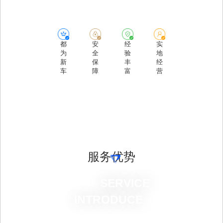
都
安
经
实
为
全
验
地
新
保
丰
经
车
障
富
营
服务优势
  			SERVICE   
INTRODUCE