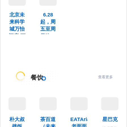
6.25至
厅新店位
羡慕
点！
6.30所有
于未来公
菜品6.8
了！
北京未
6.28
元项目15
营业时间
折，7.1至
号院2号楼
为：
来科学
起，周
7.15所有
麦当劳岭
一层101、
11:00-
菜品7.8折
上东路餐
城万怡
五至周
二层201。
14:00；
厅新店开
酒店·万
日晚，
17:00-凌
业
晨1:00
荟轩
万怡酒
店上新
北京未来
夏日限
科学城万
怡酒店·万
定烧烤
荟轩位于
小龙虾
未来科学
餐饮
查看更多
城未来视
自助
界项目
时间从
6.28起，
周五至周
日晚。
朴大叔
茶百道
EATAria
星巴克
拌饭
（未来
老面面