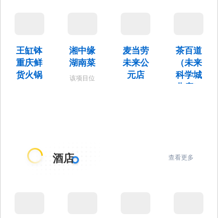
园下沉广
园下沉广
园下沉广
心星际花
场F座负
场G座负
场F座负
园下沉广
102室
102-1室。
101室。
场G座负
102室。
王缸钵
湘中缘
麦当劳
茶百道
重庆鲜
湖南菜
未来公
（未来
货火锅
元店
科学城
该项目位
北店）
于未来中
该项目位
该项目位
心星际花
于未来中
于未来公
地点位
园B座101
心星际花
元30-2号
于：未来
室，目前
园下沉广
楼101室。
科学城英
已开业
场G座负
才北一街5
101、102
号院5号楼
室。
112
酒店
查看更多