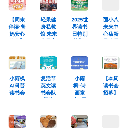
早期阅
娃来未来
暑期托管 |
地址：北
科学城滨
读陪
雨枫阅读
京市昌平
水公园解
夏令营开
区未来公
伴」免
锁双倍快
【周末
轻果健
2025世
面小八
始招募
元南区4号
乐！
费体验
伴读·爸
身私教
界读书
未来中
了！
楼下沉广
场负102
周
妈安心
馆 未来
日特别
心店新
放空】
公元店
策划 |
品酸汤
小雨枫儿
童书店为
小雨枫
——创
“一起
锅隆重
小宝宝们
儿童书
始会员
读书吧·
推出—
推出 「5
店周末
招募
百店共
新品尝
天早期阅
读陪伴」
伴读计
读计
鲜特惠
轻果健身
免费体验
划上线
划”向
2-3人
私教馆 未
周
小雨枫
复活节
小雨
【本周
来公元店
啦！
你发出
餐仅售
AI科普
英文读
枫“诗
读书会
——创始
邀请！
98元
读书会
书会队
画童
招募】
会员招募
【周末伴
读·爸妈安
招募
心”原
2025世界
面小八未
小雨枫AI
【本周读
心放空】
读书日特
来中心店
令！
创诗歌
科普读书
书会招
小雨枫儿
别策划 |
新品酸汤
会
募】
绘本创
童书店周
“一起读书
锅隆重推
复活节英
末伴读计
作活动
吧·百店共
出—新品
文读书会
划上线
读计划”向
尝鲜特惠
队招募