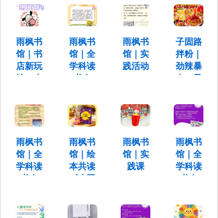
开启✨
营”招
幸运一
《小老
会开启！
型，爱上
募了！
天》
鼠和大
阅读。
时间：6月
老虎》
19日（周
每天一次
活动时
五）
读书会，
间：6月16
雨枫书
雨枫书
雨枫书
子固路
时间：6月
14:00–
让孩子提
日（周
2日（周
馆｜书
馆｜全
馆｜实
拌粉｜
15:00
高阅读能
二）
二）
店新玩
学科读
践活动
劲辣暴
力，丰富
17:30-
17:30-
阅读类
18:30
法，来
书会
——
走，子
18:30
型，爱上
亲手拼
——
《快乐
固路新
阅读。
一
《小猫
的光脚
品炸场
颗“豆”吧！
怕怕》
丫先
来袭
生》
地点：雨
时间：5月
劲辣暴
枫书馆·未
26日（周
走，子固
雨枫书
雨枫书
雨枫书
雨枫书
时间：5月
来馆（未
二）
路新品炸
27日（周
馆｜全
馆｜绘
馆｜实
馆｜全
来中心B
17:30-
场来袭
三）
学科读
本共读
践课
学科读
座）
18:30
17:30-
书会
《小豆
——
书会
18:30
——
豆的小
《专心
——
《不可
雨鞋》
听，等
《田野
思议的
一等再
里的自