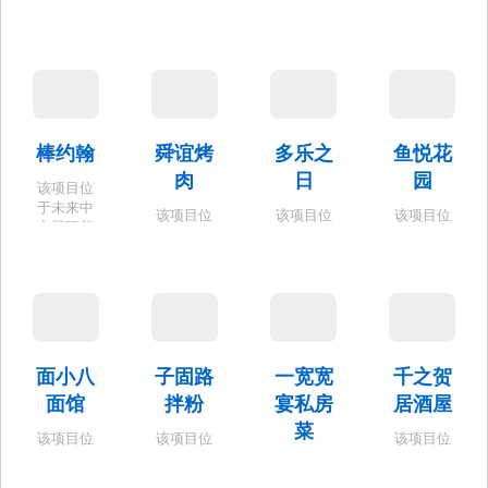
心星际花
于未来中
于未来中
该项目位
园F座东侧
心星际花
心星际花
于未来中
首层（5号
园F座北侧
园下沉广
心星际花
院2号楼
104房间。
场C座负
园下沉广
102）。
101室。
场C座负
103室
棒约翰
舜谊烤
多乐之
鱼悦花
肉
日
园
该项目位
于未来中
该项目位
该项目位
该项目位
心星际花
于未来中
于未来中
于未来中
园下沉广
心星际花
心星际花
心星际花
场C座
园下沉广
园F座102-
园下沉广
B101-3。
场F座负
2室（吉野
场B座负
103室
家南侧）
101-103室
面小八
子固路
一宽宽
千之贺
面馆
拌粉
宴私房
居酒屋
菜
该项目位
该项目位
该项目位
于未来中
于未来中
于未来中
该项目位
心星际花
心星际花
心星际花
于未来中