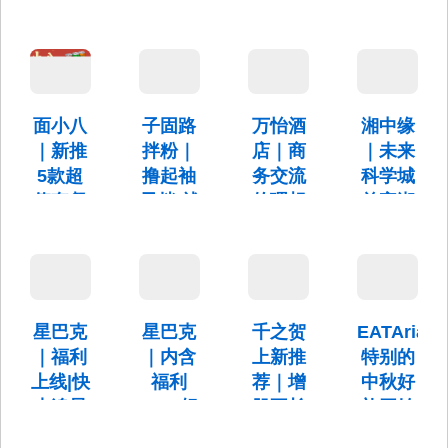
特惠活
分享
八折优
值三件
动来袭
惠
套
9/20-9/24
～
指定星品
9月15日、
周一至周
买一赠一
16日、17
日，火鸡
19.9的超
日，三天8
胸、照烧
值体验课
面小八
子固路
万怡酒
湘中缘
折优惠
鸡、金枪
+国庆双十
｜新推
拌粉｜
店｜商
｜未来
鱼......每
一特惠，
天一款
5款超
撸起袖
务交流
科学城
速速来体
29.9元超
验～
值套餐
子拌 就
的理想
首家湘
值三件套
是大口
会议新
菜馆盛
新推出火
嗦
领地，
装开业
爆腰花拌
面套餐、
选这儿
南昌最好
7月20日
藤椒鸡柳
就对了
吃的拌
起，全场8
拌面套
粉、瓦罐
折
餐、猛火
星巴克
星巴克
千之贺
EATAria
北京未来
汤、水
猪肝拌面
科学城万
｜福利
｜内含
上新推
特别的
煮、馄饨
套餐、辣
怡酒店欢
都在这里
椒小炒肉
上线|快
福利
荐｜增
中秋好
迎您的光
拌面套
来追星
Tips|轻
肌不长
礼开始
临
餐、小炒
站get
松Get
肉吃肉
预定了
黄牛肉拌