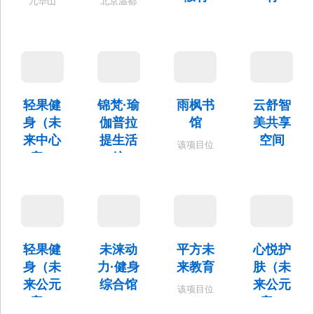
九华山
北京温都
董事会议
庄，是一
水城引以
室、15米
北京春晖
北京龙脉
家的集商
生命之
x25米的恒
园温泉度
温泉度假
务会议，
源“水”为主
温泳池、
假酒店地
村是隶属
休闲娱乐
题，集高
健身房等
处北郊顺
于北京龙
和医疗保
档商务会
配套
义区，坐
脉温泉疗
健为一体
议、温泉
落在美丽
养院旗下
的温泉度
健康养
的"国门第
的4A级风
假型涉外
生、水上
轻果健
锦梵·瑜
雨枫书
云舒智
一河"温榆
景区，位
四星级酒
嘉年华于
河畔，是
于昌平区
身（未
伽普拉
馆
美共享
店。总占
一体的生
一个集商
小汤山
来中心
提生活
空间
地面积
态型主题
务、会
镇，地处
该项目位
2000多
休闲水
店）
馆
议、旅
故宫中轴
于未来中
该项目位
亩，拥有
城。
游、休闲
线上，距
心星际花
于未来中
2300多间
该项目位
该项目位
度假、娱
市区20公
园B座西
心星际花
风格各异
于未来中
于未来中
乐、餐饮
里，近邻
北角（104
园F座201
的客房近
心星际花
心星际花
于一体的
居庸关长
室）
室。
5000个床
园G座202
园G座201
综合度假
城、明十
位。
室。
室。
场所。
三陵、蟒
山深林公
轻果健
未涞动
平方未
心悦护
园、银山
身（未
力·健身
来教育
肤（未
塔林、军
来公元
综合馆
来公元
都山滑雪
该项目位
场等景
店）
店）
于未来中
健身综合
区，交通