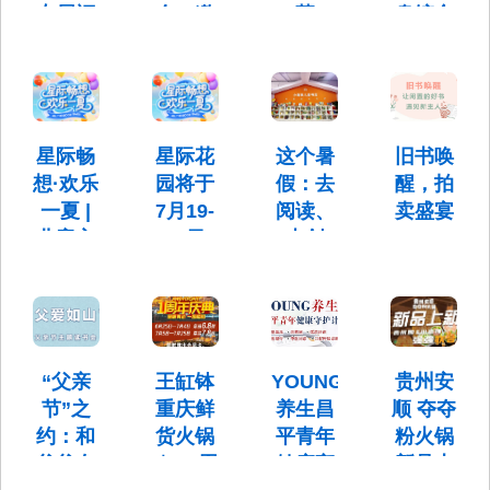
游
福，亲
专属福
会』邀
募
身综合
一街未来
科学城未
手装进
利
请函
馆@华
活动时
时间：本
来中心G
画框
间：10月
润未来
周六13:30
座201(中
详情咨
时间：本
20日 （周
国银行楼
城市
询：
周六下午
活动时
一）
上)锦梵瑜
13520037393
13:30-
间：10月
17:30-
伽普拉提
新店开业|
15:30
23日 （周
19:00
美丽健康
未涞动力
星际畅
星际花
这个暑
旧书唤
四）
馆
健身综合
17:30-
想·欢乐
园将于
假：去
醒，拍
馆@华润
19:00
一夏 |
7月19-
阅读、
卖盛宴
未来城市
儿童主
20日
去创
——
题游玩
15:00-
造、去
6.28雨
市集摊
20:00
运动，
枫邀你
主招募
举
托管合
共赴书
令！
办“星
辑来
约
际畅想·
啦！
“父亲
王缸钵
YOUNG
贵州安
星际畅想·
时间： 6
欢乐一
欢乐一夏 |
月28日
节”之
重庆鲜
养生昌
顺 夺夺
这个暑
儿童主题
（周六）
夏”首
假：去阅
约：和
货火锅
平青年
粉火锅
游玩市集
14:00
读、去创
场活
爸爸在
｜ 一周
健康守
新品上
摊主招募
造、去运
令！
动。
动，托管