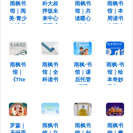
25日（周
间：3月24
雨枫书
朴大叔
雨枫书
雨枫书
11:30
15:00-
三）
日 （周
馆｜阅
拌饭未
馆｜共
馆｜本
16:00
17:30-
二）
美·青少
来中心
读暖心
周读书
18:30
17:30-
18:30
年读书
店正式
绘本
会活动
会招募
开业，
《专心
预告
啦！
为园区
听，等
【本周读
增添地
一等再
书会预
每周五
告】12月8
道韩式
说》
18：00—
日—12月
19：30
风味
雨枫书
雨枫书
雨枫·书
雨枫·书
14日
活动时
间：
馆｜
馆｜全
馆｜课
馆｜绘
地址：未
12.20（周
来中心F座
《The
科读书
后托管
本奇妙
六）10：
首层空间
Shape
会——
招募
日之一
30-11：30
of
《糟糕
啦！
封来自
Things》
的发
森林的
课后托管
英文读
型》
神秘邀
招募对
象：1-3年
书会招
请
12月1日
级小学生
募啦！
（周一）
罗森｜
雨枫书
雨枫书
雨枫书
活动时
17:30-
间：11月