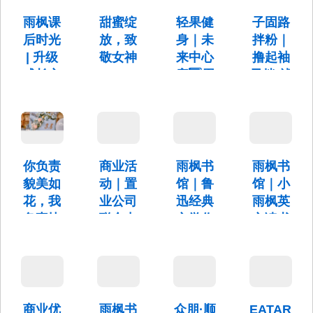
来啦
啦！
你发出邀
2-3人餐仅
令！
——用
请！
售98元。
雨枫课
甜蜜绽
轻果健
子固路
文字与
后时光
放，致
身｜未
拌粉｜
画面编
| 升级
敬女神
来中心
撸起袖
织诗意
成长方
店1️⃣周
子拌 就
2025年3
童年
式
年庆来
是大口
月8日
10:00-
啦！
嗦
小雨枫“诗
雨枫课后
12:00
画童心”原
时光 | 升
14:00-
活动时间
南昌最好
创诗歌绘
级成长方
17:00
为：2月15
吃的拌
本创作活
式
日-3月15
粉、瓦罐
动来啦
你负责
商业活
雨枫书
雨枫书
日
汤、水
——用文
貌美如
动｜置
馆｜鲁
馆｜小
煮、馄饨
字与画面
都在这里
编织诗意
花，我
业公司
迅经典
雨枫英
童年
负责快
联合中
文学作
文读书
乐带娃
建智地
品导读
会盛大
公司举
活动招
开启！
3月8日(星
办"以
募啦
期
时间：每
六)14:00-
盛唐味
周六下午
活动时
16:00
14:00-
道 敬未
间：2月10
商业优
雨枫书
众朋·顺
EATARia