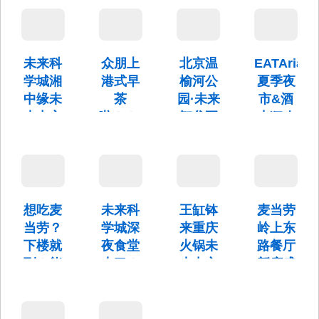
面套餐等
你的秋
你的中
季开始
～
超值套
日专属
秋惊喜
啦～
餐。
即日起开
礼！
好礼
始预定，
秘制碳烤
9.1日前预
双味牛仔
未来科
众朋上
北京温
EATAria
活动时间
星巴克星
订享早鸟
骨&铁板
为：8月20
心月饼礼
学城湘
港式早
榆河公
夏季夜
价8折优惠
芝士牛仔
日——8月
盒可以预
中缘未
茶
园·未来
市&酒
骨&红烩
26日
定了，可
牛仔骨汤
来中心
啦！！！
智谷正
水狂欢
以积星兑
面
换好礼
店盛大
式招募
节来袭
营业时间
哦！
开业
合作伙
为：7:00-
未来中心
14:00
伴
星际花园
未来科学
夏季夜市
城首家湘
2024/06-
&酒水狂
菜—湘中
2024/12，
想吃麦
未来科
王缸钵
麦当劳
欢节欢迎
缘盛装开
持续寻找
你的到来
当劳？
学城深
来重庆
岭上东
业
志同道合
下楼就
夜食堂
火锅未
路餐厅
的伙伴
到！能
来了！
来中心
新店盛
源谷这
延时营
点盛大
大开业
个小区
业至凌
开业
麦当劳岭
居民被
晨1
上东路餐