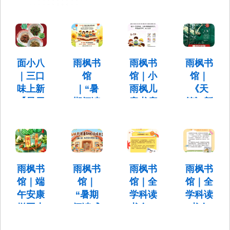
面小八
雨枫书
雨枫书
雨枫书
｜三口
馆
馆｜小
馆｜
味上新
｜“暑
雨枫儿
《天
【星辰
期阅读
童书店
笼》新
首创鲜
成长
“暑期
书签售
切吊龙
营”7月
阅读成
会
拌面】
13日全
长
时间：6月
年龄读
营”招
18日下午
脆黄瓜干
17：00
书会开
募了！
鲜切吊龙
雨枫书
雨枫书
雨枫书
雨枫书
拌面/香菜
启！
馆｜端
馆｜
馆｜全
馆｜全
每天一次
鲜切吊龙
读书会，
午安康
“暑期
学科读
学科读
拌面/香莴
“暑期阅读
让孩子提
笋干鲜切
成长营”7
拼豆大
阅读成
书会—
书会
高阅读能
吊龙拌面
月13日全
赛 招募
长
《我的
——
力，丰富
年龄读书
阅读类