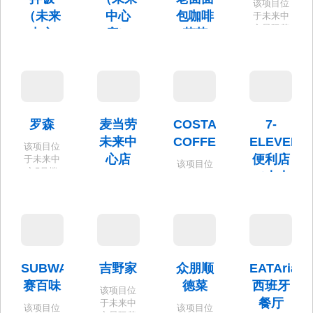
该项目位
（未来
中心
包咖啡
于未来中
心星际花
中心
店）
花艺
园B座西
店）
南角（103
地点位
昌平区北
室）。
于：未来
七家镇
坐落于未
科学城英
（未来科
来中心F座
才南一街5
学城南
首层空间
号院2号楼
区）未来
负一
公元项目
罗森
麦当劳
COSTA
7-
层-104-1
30-2号楼
未来中
COFFEE
ELEVEN
房间（下
102
该项目位
沉广场）
心店
便利店
于未来中
该项目位
心5号楼
（未来
于未来城
该项目位
（B座）
北区未来
视界
于未来科
首层南侧
视界项目
学城未来
102商铺。
店）
C座104。
中心项目4
号楼东北
未来科学
角首层（5
城滨河大
号院2号楼
道3号院6
SUBWAY
吉野家
众朋顺
EATAria
101）。
号楼103室
赛百味
德菜
西班牙
该项目位
餐厅
于未来中
该项目位
该项目位