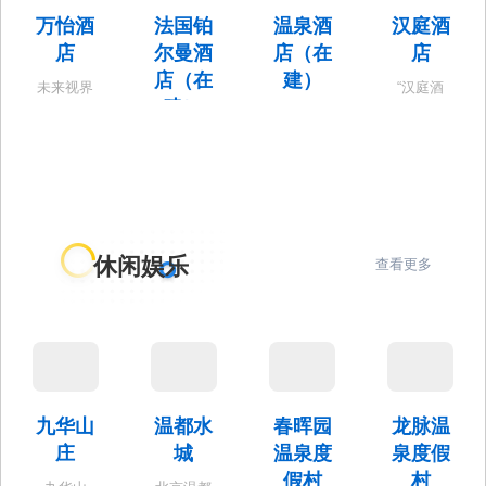
万怡酒
法国铂
温泉酒
汉庭酒
店
尔曼酒
店（在
店
店（在
建）
未来视界
“汉庭酒
建）
星级标
店”是汉庭
地块控
准：四星
连锁酒店
规：占地
星级标
级 建筑规
旗下品
面积1.82
准：五星
模：地上
牌，以现
公顷，容
级 建筑规
约2.64万
代、舒
积率2.5,
模：约
m2 层
适、超值
地上建筑
6.22万
数：25层
的特点塑
面积约
㎡，地上
配置：283
造经济型
4.55万m²,
建面5.36
休闲娱乐
间客房、
酒店的典
查看更多
限高36
万m2地上
宴会厅、
范，是您
米。
层数：33
餐饮服务
商务旅行
层 配置：
配套、会
的理想选
310间客
议服务功
择。
房、全日
能
制餐厅、
1000m2无
柱9米挑高
九华山
温都水
春晖园
龙脉温
宴会厅、
庄
城
温泉度
泉度假
街景宴会
厅前厅、
假村
村