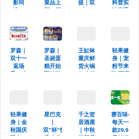
影同
菜品上
提｜双
科普实
读：
新，等
十一
验室重
《祈祷
你来
特“惠”瑜
磅升
落幕
尝！
伽 存
级， 科
时》渴
100抵
普读书
导航“众朋·
望幸福
2000
会限时
顺德菜 海
鲜茶点
的祈祷
优惠来
罗森｜
罗森｜
王缸钵
轻果健
存100抵
（未来中
一重又
袭～
2000，可
双十一
圣诞蛋
重庆鲜
身｜宠
心店）”，
享五大权
来店里尝
一重，
返场
糕开始
货火锅
粉节来
活动时间
益
尝吧
终有落
为：11月
季，会
预约啦
｜ 来贴
啦 两店
10日（周
幕之
员优惠
～
秋膘啦
同庆隆
日）10：
时……
专享券
菜品
重推出
00 —11：
线下预约
30
～
7.8折
超值课
时间
12月1日
11.12-
（本周
卡
活动时间
贴秋膘菜
12.22
日）13:30
为11月11
品打折活
轻果健
星巴克
千之贺
赛百味-
开始
报名截止
日-13日
动+钵钵鸡
时间：
身｜金
｜
居酒屋
每天一
午市双人
2024年10
秋国庆
双"杯"快
｜中秋
款29.9
餐活动
月12日
双十一
乐 友你
节新品
元的超
24：00