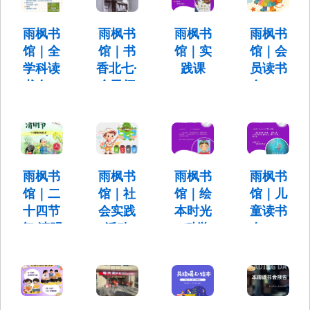
时间：
旅程》
说》
然历史
2026年5
月16日 周
三部曲
课》
雨枫书
雨枫书
雨枫书
雨枫书
时间：5月
六 10:30-
13日（周
馆｜全
馆｜书
馆｜实
馆｜会
11:30
时间：5月
活动时
三）
19日（周
间：5月12
学科读
香北七·
践课
员读书
17:30-
二）
日（周
书会—
全民阅
——
会——
18:30
17:30-
二）
《不可
读—
《岩
《我的
18:30
17:30-
18:30
思议的
《北京
石，如
情绪小
生命》
城的故
此活
怪兽》
事：他
泼》
时间：4月
时间：4月
乡与故
21日（周
18日（周
雨枫书
雨枫书
雨枫书
雨枫书
时间：4月
二）
六） 10：
乡》
22日（周
馆｜二
馆｜社
馆｜绘
馆｜儿
17:30-
30-11：30
三）
十四节
会实践
本时光
童读书
18:30
时间：4月
17:30-
26日（周
气 清明
活动
+科学
会——
18:30 适
日）
合年龄：
主题读
《挑食
小实验
《乔纳
14:00-
5-8岁儿童
书会
的垃圾
斯与
15:30
时间：3月
桶》
海》
28日（周
时间：4月
六）
6日（周
时间：3月
活动时
10:30-
一）