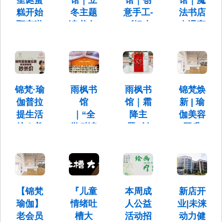
圣诞蛋
馆｜立
馆｜创
馆｜魔
时间：12
18:30
29日（周
月6日
糕开始
冬主题
意手工-
法书店
六） 10：
（周六）
预定啦
读书会-
《银杏
奇遇夜
30-11：30
10:30-
～
《冬爷
叶女
· 招募
11:30
爷降临
孩》
令
预定时
了》
间：
10月30日
活动时
11.11-
（周四）
间：10月
活动时
12.22；取
17:30-
31日（星
间：11月1
锦梵·瑜
雨枫书
雨枫书
锦梵焕
货日期：
19:00
期五）
日（周
11.18-
伽普拉
馆
馆｜霜
新 | 瑜
18:00-
六）
12.25
19:30
提生活
｜“全
降主
伽美容
10:30-
11:30
馆｜美
学科读
题“创
双升
丽健康
书
意手
级，开
馆秒杀
会”邀
工”邀
启身心
活动来
您来参
您来参
滋养新
啦
加执扇
加“柿
篇
揽风
柿如
【锦梵
『儿童
本周成
新店开
秒杀活动5
地址：北
雅，诗
意”的
大福利选3
京市昌平
瑜伽】
情绪吐
人公益
业|未涞
项～
区北七家
画大唐
秋日祝
老会员
槽大
活动招
动力健
镇英才南