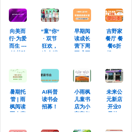
书页间
年店庆
护计划
新
合辑来
拥抱温
菜品折
星际花园
地址：昌
贵州安顺
啦！
将于7月
暖父爱
扣活动
平区北七
夺夺粉火
19-20日
家镇未来
锅 新品上
来袭
15:00-
活动地点:
科学城南
新
20:00举
小雨枫儿
向美而
“童”你“粽”享
早期阅
吉野家
区英才南
6月25日一
办“星际畅
童书店
一街3号院
7月4日，
行·为爱
· 双节
读成长
餐厅 餐
想·欢乐一
（未来中
2号楼G座
菜品6.8折
夏”首场活
而生 ---
狂欢，
营下周
餐6折
心B座）
307层
7月5日一7
动。
-锦梵瑜
这个端
正式开
起，一
月25日，
菜品7.8折
伽普拉
午，带
始啦！
单回本
提
娃来未
早期阅读
地址：未
来科学
成长营下
来中心星
地址:昌平
周正式开
际花园F座
城滨水
区北七家
始啦！
东侧首层
镇未来科
公园解
暑期托
AI科普
小雨枫
未来公
（5号院2
技城未来
号楼102）
锁双倍
管 | 雨
读书会
儿童书
元新店
中心G座
201
快乐！
枫阅读
招募！
店为小
开业0
夏令营
宝宝们
元抢7
“童”你“粽”享
AI科普读
· 双节狂
开始招
推出
天健身
书会招
欢，这个
募！
募了！
「5天
周卡
端午，带