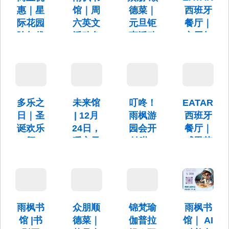
15:00
日-2月14
来英
惠｜星
馆｜周
德菜｜
西班牙
日（周一
才"活
际花园
六英文
元旦钜
餐厅｜
至周五）
13：30-
动
跨年优
活动免
惠活动
六周年
15：30
惠来啦
费开放
来袭～
庆典回
活动时
间：2月17
～
馈活动
活动时
元旦活动
日 11:30-
间：本周
会员卡积
13:00
商业优惠
活动时间
六（12月
分可以兑
｜星际花
截止到12
28日）
换菜品、
园跨年优
月31日结
多乐之
未来馆
叮咚！
EATARia
14:00-
抽奖哦~
惠来啦～
束
15:30
日｜圣
| 12月
雨枫游
西班牙
诞欢乐
24日，
园会开
餐厅｜
颂
暖心圣
始啦~
感恩节
诞，有
福利：
岁末将
12月7日
你有礼
心怀感
至，平安
13:30
喜乐
恩，美
活动时
食美心
间:12月24
日(星期
雨枫书
众朋顺
锦梵瑜
雨枫书
11月28
二)18:00
日-11月30
馆 |书
德菜｜
伽普拉
馆｜ AI
日