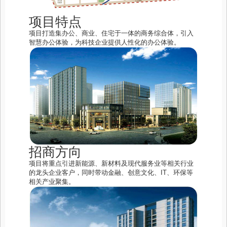
项目特点
项目打造集办公、商业、住宅于一体的商务综合体，引入
智慧办公体验，为科技企业提供人性化的办公体验。
招商方向
项目将重点引进新能源、新材料及现代服务业等相关行业
的龙头企业客户，同时带动金融、创意文化、IT、环保等
相关产业聚集。