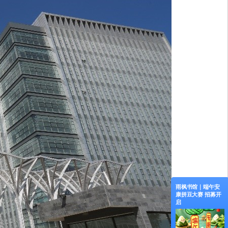
雨枫书馆｜“暑期阅
雨枫书馆｜小雨枫
雨枫书馆｜端午安
读成长营”7月13日
儿童书店 “暑期阅读
康拼豆大赛 招募开
全年龄读书会开
成长营”招募了！
启
启！