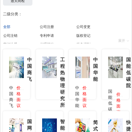
通关商检
二级分类：
全部
公司注册
公司变更
公司注销
专利申请
版权登记
展开
商标注册
代理记账
税务报到
人才招聘
人才外包
融资贷款
中
工
中
国
融资担保
未来实验
餐饮服务
国
程
国
能
酒店服务
娱乐服务
体育场预约
商
热
华
低
飞
物
能
碳
共享班车
租车服务
法律顾问
理
院
中
价
中
价
法律咨询
税务筹划
审计服务
国
研
国
格
国
格
价
能
上市辅导
人才测评
人才政策咨询
究
商
面
华
面
格
低
所
飞
议
能
议
面
社保开户
公积金开户
高新企业
碳
议
价
院
专精特新企业
双软认证
企业技术中心
热物
格
国
智
北京市新技术新产品
简
快
理研
科技型中小企业
质量管理体系
面
（服务）
网
能
究所
式
捷
议