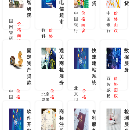
环保评价
科技成果评估
科技成果挂牌
智
电
贷
贷
研
信
技术合同登记
产学研合作
银行开户
中
价
中
价
院
超
政府专项资金
软件开发
数据服务
国
格
国
格
国
市
价
银
面
银
面
网
展览布展
图文设计
股权融资
格
数
价
行
议
行
议
智
面
知识产权评估
加计扣除
科
格
资产评估
研
议
未
面
院
其他资质
团建活动
网络服务
来
议
固
通
快
数
印刷服务
检验认证
通关商检
定
关
速
据
资
商
建
服
产
检
站
务
贷
服
系
百
价
款
务
统
智
格
北
威
面
中
价
价
价
北京
京
扬
议
国
格
格
格
炎黄
贝
银
面
面
面
振国
吉
行
议
议
议
软
商
专
检
特
件
标
利
测
开
注
服
服