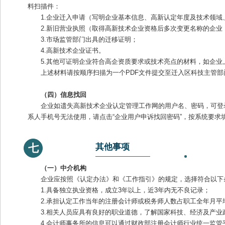
料扫描件：
1.企业迁入申请（写明企业基本信息、高新认定年度及技术领
2.新旧营业执照（取得高新技术企业资格后多次变更名称的企业
3.市场监管部门出具的迁移证明；
4.高新技术企业证书。
5.其他可证明企业符合高企资质要求或技术亮点的材料，如企
上述材料请按顺序扫描为一个PDF文件提交至迁入区科技主管
（四）信息找回
企业如遗失高新技术企业认定管理工作网的用户名、密码，可登录
系人手机号无法使用，请点击“企业用户申诉找回密码”，按系统要求
其他事项
七
（一）中介机构
企业应按照《认定办法》和《工作指引》的规定，选择符合以下
1.具备独立执业资格，成立3年以上，近3年内无不良记录；
2.承担认定工作当年的注册会计师或税务师人数占职工全年月平
3.相关人员应具有良好的职业道德，了解国家科技、经济及产
4.会计师事务所的信息可以通过财政部注册会计师行业统一监