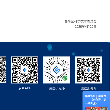
昌平区科学技术委员会
2026年4月29日
安卓APP
微信小程序
微信服务号
馆｜ “暑期阅
雨枫书馆｜全学科
雨枫书馆｜绘本共
雨枫书馆｜实践课
营”招募了！
读书会——《小老
读《小豆豆的小雨
——《专心听，等
鼠和大老虎》
鞋》
一等再说》