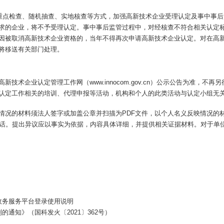
过重点检查、随机抽查、实地核查等方式，加强高新技术企业受理认定及事中事
求的企业，将不予受理认定。事中事后监管过程中，对经核查不符合相关认定
因被取消高新技术企业资格的，当年不得再次申请高新技术企业认定。对在高
将移送有关部门处理。
术企业认定管理工作网（www.innocom.gov.cn）公示公告为准，不再
认定工作相关的培训、代理申报等活动，机构和个人的此类活动与认定小组无
情况的材料须法人签字或加盖公章并扫描为PDF文件，以个人名义反映情况的
企业认定工作监督电话。提出异议应以事实为依据，内容具体详细，并提供相关证据材料
政务服务平台登录使用说明
通知》（国科发火〔2021〕362号）