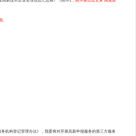
度高新技术企业受理信息汇总表》（附件1，
附件请点击文末“阅读原
用。
服务机构登记管理办法》，我委将对开展高新申报服务的第三方服务