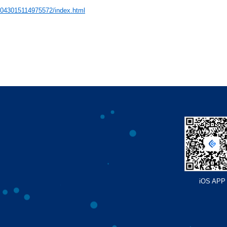
043015114975572/index.html
iOS APP
雨枫书馆｜“暑期阅
雨枫书馆｜小雨枫
雨枫书馆｜端午安
雨枫书
读成长营”7月13日
儿童书店 “暑期阅读
康拼豆大赛 招募开
读成长
全年龄读书会开
成长营”招募了！
启
启！