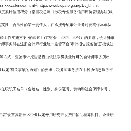
index.html和http://www.bicpa.org.cn/p1/cjjl.html。
度累计信用积分（指国税总局《涉税专业服务信用评价管理办法(试
真实性、合法性的第一责任人，在承接专项审计业务时要确保本单位
验工作实施方案>的通知》(京财会〔2024〕30号）的要求，会计师事
师事务所在注册会计师行业统一监管平台“审计报告报备验证”模块进
”等方式，查验审计报告是否由依法取得执业许可的会计师事务所出
执业认定”有关事项的通知》的要求，税务师事务所在中税协信息服务平
年任职职工名单（含姓名、性别、身份证号、劳动和社会保障卡号，
细表
”设置高新技术企业认定专用研究开发费用辅助核算账目。企业研