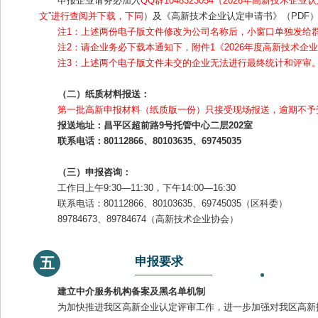
申报企业请务必加入
QQ群1048323054（2026年高新技术企业
文”进行查阅并下载，下同
）及《高新技术企业认定申请书》（PDF
注1：上述两份电子版文件修改为公司名称后，小窗口单独发给群中
注2：请企业务必下载本通知下，附件1《2026年度高新技术企
注3：上述两个电子版文件未交的企业无法进行最终统计和评审
（二）纸质材料报送：
第一批高新申报材料（纸质版一份）只接受现场报送，逾期不予
报送地址：昌平区超前路9号托管中心二层202室
联系电话：80112866、80103635、69745035
（三）申报咨询：
工作日上午9:30—11:30，下午14:00—16:30
联系电话：80112866、80103635、69745035（区科委）
89784673、89784674（高新技术企业协会）
申报要求
五
建立中介服务机构备案及黑名单机制
为加快推进我区高新企业认定评审工作，进一步加强对我区高新