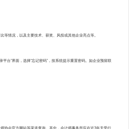
占比等情况，以及主要技术、获奖、风投或其他企业亮点等。
录平台”界面，选择“忘记密码”，按系统提示重置密码。如企业预留联
计师协会官方网站等渠道查询。其中，会计师事务所应在近3年无受行