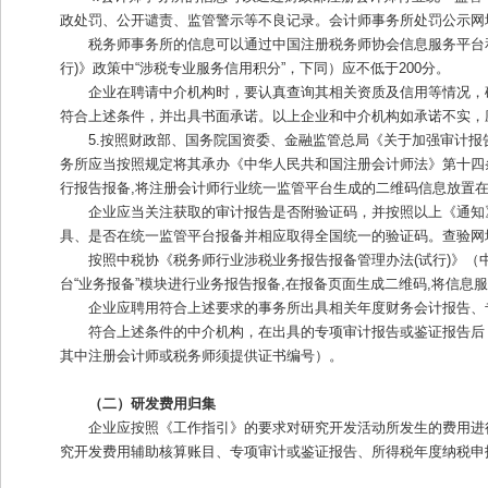
政处罚、公开谴责、监管警示等不良记录。会计师事务所处罚公示网址：https://acc.mof.gov.cn
税务师事务所的信息可以通过中国注册税务师协会信息服务平台
行)》政策中“涉税专业服务信用积分”，下同）应不低于200分。
企业在聘请中介机构时，要认真查询其相关资质及信用等情况，
符合上述条件，并出具书面承诺。以上企业和中介机构如承诺不实，
5.按照财政部、国务院国资委、金融监管总局《
关于加强审计报
务所应当按照规定将其承办《中华人民共和国注册会计师法》第十四
行报告报备,将注册会计师行业统一监管平台生成的二维码信息放置
企业应当关注获取的审计报告是否附验证码，并按照以上《通知
具、是否在统一监管平台报备并相应取得全国统一的验证码。查验网址为https:
按照中税协《税务师行业涉税业务报告报备管理办法(试行)》（
台“业务报备”模块进行业务报告报备,在报备页面生成二维码,将信
企业应聘用符合上述要求的事务所出具相关年度财务会计报告、
符合上述条件的中介机构，在出具的专项审计报告或鉴证报告后
其中注册会计师或税务师须提供证书编号）。
（二）研发费用归集
企业应按照《工作指引》的要求对研究开发活动所发生的费用进
究开发费用辅助核算账目、专项审计或鉴证报告、所得税年度纳税申