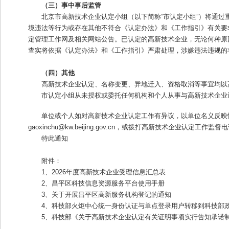
（三）事中事后监管
北京市高新技术企业认定小组（以下简称“市认定小组”）将通
境违法等行为或存在其他不符合《认定办法》和《工作指引》有关要
定管理工作网及相关网站公告。已认定的高新技术企业，无论何种原
查实将依据《认定办法》和《工作指引》严肃处理，涉嫌违法违规的
（四）其他
高新技术企业认定、名称变更、异地迁入、资格取消等事宜均以高新技
市认定小组从未授权或委托任何机构和个人从事与高新技术企业
单位或个人如对高新技术企业认定工作有异议，以单位名义反映
gaoxinchu@kw.beijing.gov.cn，或拨打高新技术
特此通知
附件：
1、2026年度高新技术企业受理信息汇总表
2、昌平区科技信息资源服务平台使用手册
3、关于开展昌平区高新服务机构登记的通知
4、科技部火炬中心统一身份认证与单点登录用户转移到科技部
5、科技部《关于高新技术企业认定有关证明事项实行告知承诺制的