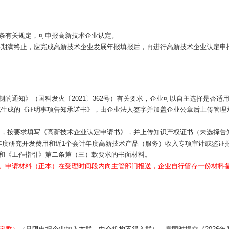
条有关规定，可申报高新技术企业认定。
业资格期满终止，应完成高新技术企业发展年报填报后，再进行高新技术企业认定申
的通知》（国科发火〔2021〕362号）有关要求，企业可以自主选择是否
制，打印系统生成的《证明事项告知承诺书》，由企业法人签字并加盖企业公章后上
ov.cn），按要求填写《高新技术企业认定申请书》，并上传知识产权证书（未
年度研究开发费用和近1个会计年度高新技术产品（服务）收入专项审计或鉴证
和《工作指引》第二条第（三）款要求的书面材料。
。申请材料（正本）在受理时间段内向主管部门报送，企业自行留存一份材料