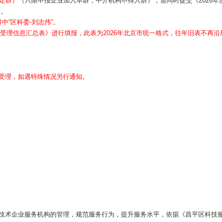
认定群）
（只限申报企业加入本群，中介机构不得入群），需同时提交《2026年
）。
“区科委-刘志伟”。
业受理信息汇总表》进行填报，此表为2026年北京市统一格式，往年旧表不再沿
。
受理，如遇特殊情况另行通知。
技术企业服务机构的管理，规范服务行为，提升服务水平，依据《昌平区科技