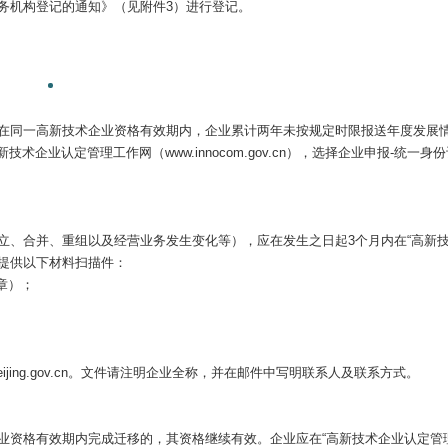
务机构登记的通知》（见附件3）进行登记。
在同一高新技术企业资格有效期内，企业累计两年未按规定时限报送年度发展
新技术企业认定管理工作网（www.innocom.gov.cn），选择企业申报-统
立、合并、重组以及经营业务发生变化等），应在发生之日起3个月内在“高新
提供以下材料扫描件：
章）；
ijing.gov.cn。文件请注明企业全称，并在邮件中写明联系人及联系方式。
资格有效期内完成迁移的，其资格继续有效。企业应在“高新技术企业认定管理