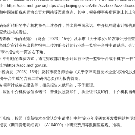
,https://czj.beijing.gov.cn/ztlm/xzzfxxzt/xzzfdtxx/xzzfxxxzcf/
和中国注册税务师协会官方网站等渠道查询。其中，税务师事务所原则上其上年
确保所聘用的中介机构符合上述条件，并出具书面承诺。中介机构是审计报告
应承担相关责任。
告查验工作的通知
》（财会〔2023〕15号）及本市《关于印发<加强审计报告查
条规定审计业务出具的报告上传注册会计师行业统一监管平台并申请赋码。会计
在审计报告每一页的右下角。
》中明确的查验方式，通过财政部注册会计师行业统一监管平台或手机“扫一扫
//acc.mof.gov.cn。
中税协发〔2023〕16号）及我市税务师协会《关于京津高新技术企业“标准化
息服务平台生成的含有二维码信息页作为报告首页。
专项审计或鉴证报告等，相关报告未赋码的，不予受理。
，应附中介机构诚信承诺书、营业执照复印件、执业证书复印件、中介机构当
行归集，按照《高新技术企业认定申请书》中的“
企业年度研究开发费用结构明
报表《
期间费用明细表
》（A104000）中研究费用等数据应客观、准确。