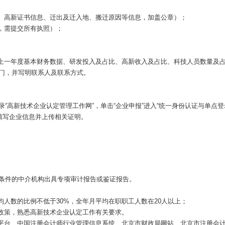
域、高新证书信息、迁出及迁入地、搬迁原因等信息，加盖公章）；
，需提交所有执照）；
业上一年度基本财务数据、研发投入及占比、高新收入及占比、科技人员数量及
部门，并写明联系人及联系方式。
“高新技术企业认定管理工作网”，单击“企业申报”进入“统一身份认证与单点登
填写企业信息并上传相关证明。
条件的中介机构出具
专项审计报告
或鉴证报告。
均人数的比例不低于30%，全年月平均在职职工人数在20人以上；
业政策，熟悉高新技术企业认定工作有关要求。
管平台、中国注册会计师行业管理信息系统、北京市财政局网站、北京市注册会