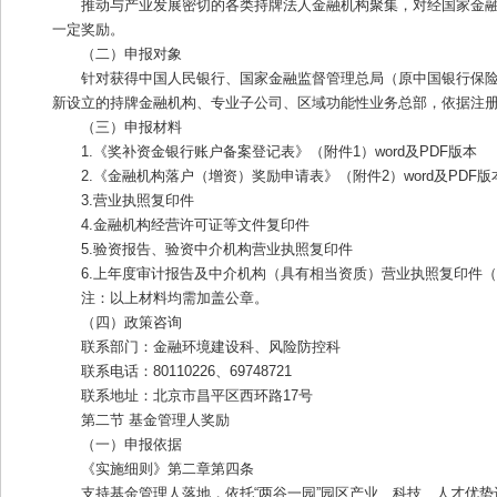
推动与产业发展密切的各类持牌法人金融机构聚集，对经国家金
一定奖励。
（二）申报对象
针对获得中国人民银行、国家金融监督管理总局（原中国银行保险监
新设立的持牌金融机构、专业子公司、区域功能性业务总部，依据注
（三）申报材料
1.《奖补资金银行账户备案登记表》（附件1）word及PDF版本
2.《金融机构落户（增资）奖励申请表》（附件2）word及PDF版
3.营业执照复印件
4.金融机构经营许可证等文件复印件
5.验资报告、验资中介机构营业执照复印件
6.上年度审计报告及中介机构（具有相当资质）营业执照复印件
注：以上材料均需加盖公章。
（四）政策咨询
联系部门：金融环境建设科、风险防控科
联系电话：80110226、69748721
联系地址：北京市昌平区西环路17号
第二节 基金管理人奖励
（一）申报依据
《实施细则》第二章第四条
支持基金管理人落地，依托“两谷一园”园区产业、科技、人才优