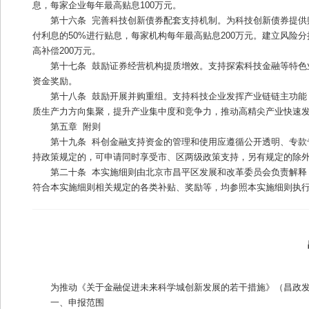
息，每家企业每年最高贴息100万元。
第十六条  完善科技创新债券配套支持机制。为科技创新债券提
付利息的50%进行贴息，每家机构每年最高贴息200万元。建立风
高补偿200万元。
第十七条  鼓励证券经营机构提质增效。支持探索科技金融等特
资金奖励。
第十八条  鼓励开展并购重组。支持科技企业发挥产业链链主功
质生产力方向集聚，提升产业集中度和竞争力，推动高精尖产业快速
第五章  附则
第十九条  科创金融支持资金的管理和使用应遵循公开透明、专
持政策规定的，可申请同时享受市、区两级政策支持，另有规定的除
第二十条  本实施细则由北京市昌平区发展和改革委员会负责解释，
符合本实施细则相关规定的各类补贴、奖励等，均参照本实施细则执
为推动《关于金融促进未来科学城创新发展的若干措施》（昌政发〔
一、申报范围