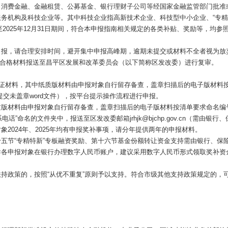
、消费金融、金融租赁、公募基金、银行理财子公司等经国家金融监管部门批准
务机构及科技企业等。其中科技企业指高新技术企业、科技型中小企业、“专精特
至2025年12月31日期间，符合本申报指南相关规定的各类补贴、奖励等，均参
进行线上申报，请合理安排时间，避开集中申报高峰期，逾期未提交或材料不全者视
并将合格材料报送至昌平区发展和改革委员会（以下简称区发改委）进行复审。
佐证材料，其中纸质版材料由申报对象自行留存备查，盖章扫描后的电子版材料按
部分材料需同时提交未盖章word文件），按平台提示操作流程进行申报。
版材料由申报对象自行留存备查，盖章扫描后的电子版材料按清单要求命名编号（
系电话”命名的文件夹中，报送至区发改委邮箱jrhjk@bjchp.gov.cn（
2024年、2025年均有申报奖补事项，请分年提供两年的申报材料。
五节“专精特新”专板融资奖励、第十六节基金份额转让资金支持需由银行、保
导各申报对象在银行办理数字人民币账户，建议采用数字人民币形式领取奖补资
持政策的，按照“从优不重复”原则予以支持。符合市级其他支持政策规定的，