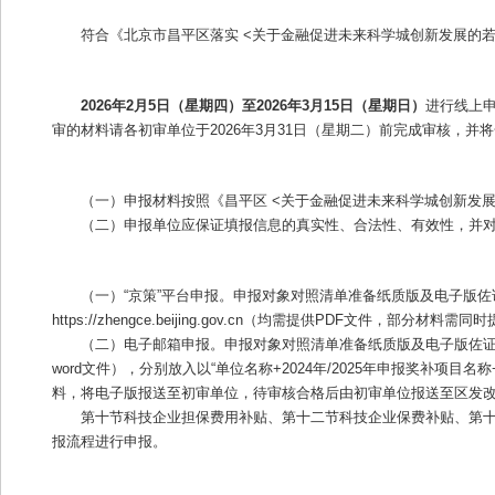
符合《北京市昌平区落实 <关于金融促进未来科学城创新发展的若
2026年2月5日（星期四）至2026年3月15日（星期日）
进行线上
审的材料请各初审单位于2026年3月31日（星期二）前完成审核，
（一）申报材料按照《昌平区 <关于金融促进未来科学城创新发展
（二）申报单位应保证填报信息的真实性、合法性、有效性，并
（一）“京策”平台申报。申报对象对照清单准备纸质版及电子版
https://zhengce.beijing.gov.cn（均需提供PDF文件，
（二）电子邮箱申报。申报对象对照清单准备纸质版及电子版佐证
word文件），分别放入以“单位名称+2024年/2025年申报奖补项目
料，将电子版报送至初审单位，待审核合格后由初审单位报送至区发改委
第十节科技企业担保费用补贴、第十二节科技企业保费补贴、第十
报流程进行申报。