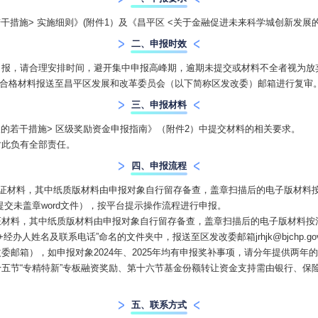
干措施> 实施细则》(附件1）及《昌平区 <关于金融促进未来科学城创新发展
二、申报时效
申报，请合理安排时间，避开集中申报高峰期，逾期未提交或材料不全者视为放
并将合格材料报送至昌平区发展和改革委员会（以下简称区发改委）邮箱进行复审
三、申报材料
的若干措施> 区级奖励资金申报指南》（附件2）中提交材料的相关要求。
对此负有全部责任。
四、申报流程
佐证材料，其中纸质版材料由申报对象自行留存备查，盖章扫描后的电子版材料按
部分材料需同时提交未盖章word文件），按平台提示操作流程进行申报。
材料，其中纸质版材料由申报对象自行留存备查，盖章扫描后的电子版材料按
名称+经办人姓名及联系电话”命名的文件夹中，报送至区发改委邮箱jrhjk@bjch
邮箱），如申报对象2024年、2025年均有申报奖补事项，请分年提供两年
五节“专精特新”专板融资奖励、第十六节基金份额转让资金支持需由银行、保
五、联系方式