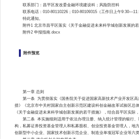
联系部门：昌平区发改委金融环境建设科；风险防控科
联系电话：010-80110226；010-80109315（工作日上午9:30—11
特此通知。
附件1 北京市昌平区落实《关于金融促进未来科学城创新发展的若干
附件2 申报指南.docx
附件预览
第一章 总则
第一条  为贯彻落实《国务院关于促进国家高新技术产业开发区
措》《北京市中关村国家自主创新示范区建设科创金融改革试验区总体
《关于金融促进未来科学城创新发展的若干措施》，结合昌平区实际
第二条  本实施细则适用于依法办理注册、纳入统计管理的银行
构，私募证券投资基金管理人和私募股权、创业投资基金管理人，地方
创新型中小企业、国家技术创新示范企业、制造业单项冠军企业等六