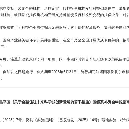
供贴息支持，鼓励金融机构、科技企业、股权投资机构发行科技创新债券，募集
险分担机制，鼓励融资担保类机构开展支持科创债发行和投资交易的担保业务，对
色业务模式，为科技企业提供综合金融服务，对于优化配套服务、提升融资便利的
能，围绕产业链关键环节开展并购重组，在全市乃至全国开展优质项目并购，按照
发展。
款专用、注重实效的原则；同一项目、同一事项同时符合本细则多项政策或昌平区
外。
自印发之日起施行，有效期至2026年5月31日，施行期间如遇国家及北京市相
行。
昌平区《关于金融促进未来科学城创新发展的若干措施》区级奖补资金申报指
2023〕7号）及其《实施细则》（昌发改发〔2025〕14号）落地实施，特