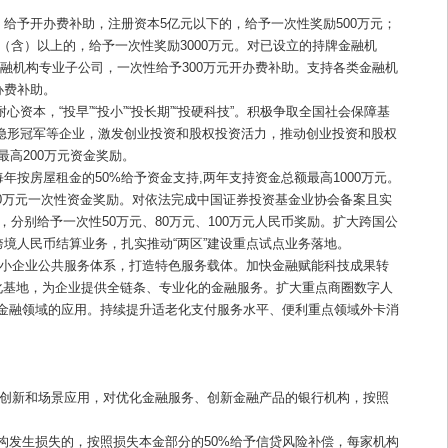
给予开办费补助，注册资本5亿元以下的，给予一次性奖励500万元；
元（含）以上的，给予一次性奖励3000万元。对已设立的持牌金融机
金融机构专业子公司，一次性给予300万元开办费补助。支持各类金融机
办费补助。
本，“投早”“投小”“投长期”“投硬科技”。积极争取全国社会保障基
与隐形冠军等企业，激发创业投资和股权投资活力，推动创业投资和股权
高200万元资金奖励。
按房屋租金的50%给予资金支持,两年支持资金总额最高1000万元。
00万元一次性资金奖励。对依法完成中国证券投资基金业协会备案且实
上，分别给予一次性50万元、80万元、100万元人民币奖励。扩大跨国公
境人民币结算业务，扎实推动“两区”建设重点试点业务落地。
中小企业公共服务体系，打造特色服务载体。加快金融赋能科技成果转
孵化基地，为企业提供全链条、专业化的金融服务。扩大重点商圈数字人
金融领域的应用。持续提升适老化支付服务水平、便利重点领域外卡消
式创新和场景应用，对优化金融服务、创新金融产品的银行机构，按照
构发生损失的，按照损失本金部分的50%给予信贷风险补偿，每家机构