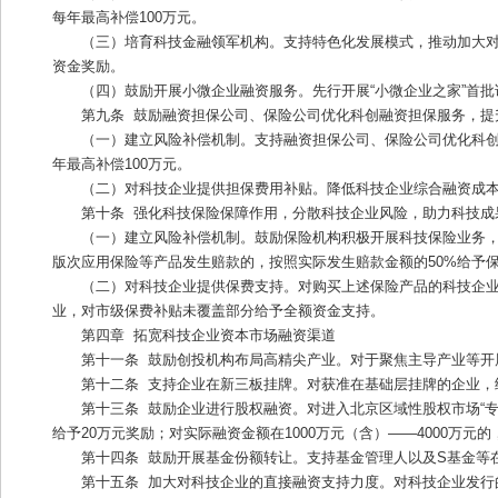
每年最高补偿100万元。
（三）培育科技金融领军机构。支持特色化发展模式，推动加大对
资金奖励。
（四）鼓励开展小微企业融资服务。先行开展“小微企业之家”首
第九条  鼓励融资担保公司、保险公司优化科创融资担保服务，
（一）建立风险补偿机制。支持融资担保公司、保险公司优化科创
年最高补偿100万元。
（二）对科技企业提供担保费用补贴。降低科技企业综合融资成本
第十条  强化科技保险保障作用，分散科技企业风险，助力科技成
（一）建立风险补偿机制。鼓励保险机构积极开展科技保险业务
版次应用保险等产品发生赔款的，按照实际发生赔款金额的50%给予保
（二）对科技企业提供保费支持。对购买上述保险产品的科技企业
业，对市级保费补贴未覆盖部分给予全额资金支持。
第四章  拓宽科技企业资本市场融资渠道
第十一条  鼓励创投机构布局高精尖产业。对于聚焦主导产业等开
第十二条  支持企业在新三板挂牌。对获准在基础层挂牌的企业，
第十三条  鼓励企业进行股权融资。对进入北京区域性股权市场“专
给予20万元奖励；对实际融资金额在1000万元（含）——4000万元
第十四条  鼓励开展基金份额转让。支持基金管理人以及S基金等
第十五条  加大对科技企业的直接融资支持力度。对科技企业发