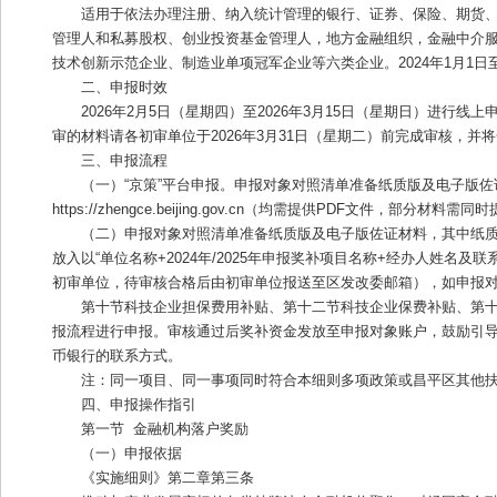
适用于依法办理注册、纳入统计管理的银行、证券、保险、期货
管理人和私募股权、创业投资基金管理人，地方金融组织，金融中介服
技术创新示范企业、制造业单项冠军企业等六类企业。2024年1月1日
二、申报时效
2026年2月5日（星期四）至2026年3月15日（星期日）
审的材料请各初审单位于2026年3月31日（星期二）前完成审核，
三、申报流程
（一）“京策”平台申报。申报对象对照清单准备纸质版及电子版
https://zhengce.beijing.gov.cn（均需提供PDF文件，
（二）申报对象对照清单准备纸质版及电子版佐证材料，其中纸质
放入以“单位名称+2024年/2025年申报奖补项目名称+经办人姓名及联
初审单位，待审核合格后由初审单位报送至区发改委邮箱），如申报对象
第十节科技企业担保费用补贴、第十二节科技企业保费补贴、第十
报流程进行申报。审核通过后奖补资金发放至申报对象账户，鼓励引
币银行的联系方式。 
注：同一项目、同一事项同时符合本细则多项政策或昌平区其他扶
四、申报操作指引
第一节  金融机构落户奖励
（一）申报依据
《实施细则》第二章第三条