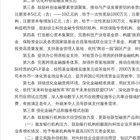
第二章 优化科创金融发展生态
第三条  鼓励科创金融要素资源聚集。推动与产业发展密切的各
注册资本5亿元（含）——10亿元的，给予一次性奖励1000万元；注册
构，注册资本每增加1亿元（含）的，给予一次性奖励100万元，每家
构提档升级，鼓励设立科技金融专营组织机构、科技保险专营机构、金
第四条  打造耐心资本集聚区。完善科技产业母基金群，构建“政府
金、保险资金以及各类国家级基金在昌落地或联合设立子基金。构建“股
投资高质量发展。支持基金管理人落地，依托“两谷一园”园区产业、科
第五条  提供办公用房租金支持。对租赁办公用房的持牌金融机构
第六条  完善跨境金融服务体系。加强外资落地保障，推动合格境
际经营的QFLP基金，按照基金规模实缴美元或等值外币，2000万美元
司本外币一体化资金池业务试点，提升跨国公司跨境资金运营效率。完
第七条  持续优化金融营商环境。深化金融精准滴灌，用好支持
化，依托“未来科创金融智库”和“昌平未来创投联盟CFIA”，深化
民币应用试点范围，深入推动数字人民币在税费征缴等公共事业领域
费，有效满足老年人、外籍来华人员等群体支付服务需求。
第三章 强化金融产品和服务模式创新
第八条  鼓励银行机构加大信贷投放力度，更新创新型融资产品
（一）激发银行机构活力。鼓励银行机构积极面向科技企业开展科
业务增长情况，给予每家机构每年最高100万元资金奖励。
（二）建立风险补偿机制。对向科技企业提供信用贷、知识产权质