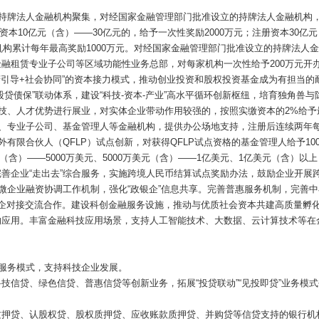
类持牌法人金融机构聚集，对经国家金融管理部门批准设立的持牌法人金融机构，
资本10亿元（含）——30亿元的，给予一次性奖励2000万元；注册资本30亿
机构累计每年最高奖励1000万元。对经国家金融管理部门批准设立的持牌法人
融租赁专业子公司等区域功能性业务总部，对每家机构一次性给予200万元开
引导+社会协同”的资本接力模式，推动创业投资和股权投资基金成为有担当的耐心资
贷债保”联动体系，建设“科技-资本-产业”高水平循环创新枢纽，培育独角兽
技、人才优势进行展业，对实体企业带动作用较强的，按照实缴资本的2%给予最
、专业子公司、基金管理人等金融机构，提供办公场地支持，注册后连续两年每年
外有限合伙人（QFLP）试点创新，对获得QFLP试点资格的基金管理人给予1
（含）——5000万美元、5000万美元（含）——1亿美元、1亿美元（含）以
善企业“走出去”综合服务，实施跨境人民币结算试点奖励办法，鼓励企业开展跨
小微企业融资协调工作机制，强化“政银企”信息共享。完善普惠服务机制，完善
政学金企对接交流合作。建设科创金融服务设施，推动与优质社会资本共建高质量
的应用。丰富金融科技应用场景，支持人工智能技术、大数据、云计算技术等在
和服务模式，支持科技企业发展。
技信贷、绿色信贷、普惠信贷等创新业务，拓展“投贷联动”“见投即贷”业务模
押贷、认股权贷、股权质押贷、应收账款质押贷、并购贷等信贷支持的银行机