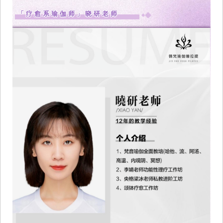
「疗愈系瑜伽师」晓研老师