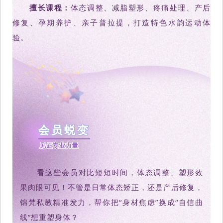
擅长课程：
体态调整、减脂塑形、疼痛处理、产后
修复、孕期养护、亲子普拉提，打造特色水韵运动体
验。
会员蜕变
见证专业力量
看这些会员对比短短时间，体态调整、塑形效
果肉眼可见！不管是日常体态矫正，还是产后修复，
锦梵私教精准发力，帮你把“身材焦虑”换成“自信曲
线”想重塑身体？