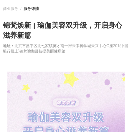
商业服务
/
服务详情
锦梵焕新 | 瑜伽美容双升级，开启身心
滋养新篇
地址：北京市昌平区北七家镇英才南一街未来科学城未来中心G座201(中国
银行楼上)锦梵瑜伽普拉提美丽健康馆
锦梵焕新
瑜伽美容双升级
开启身心滋养新篇