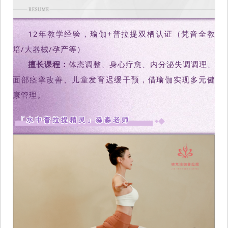
12年教学经验，瑜伽+普拉提双栖认证（梵音全教
培/大器械/孕产等）
擅长课程：
体态调整、身心疗愈、内分泌失调调理、
面部痉挛改善、儿童发育迟缓干预，借瑜伽实现多元健
康管理。
「水中普拉提精灵」淼淼老师