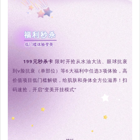
福利秒杀
低门槛体验变美
199元秒杀卡
 限时开抢从水油大法、眼球抗衰
到v脸抗衰（单部位）等6大福利中任选3项体验，高
价值项目低门槛解锁，给肌肤和身体全方位滋养！扫
码速抢，开启“变美开挂模式”