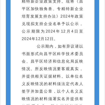
精特新
企业政策支持。现将
《昌
平区加快独角兽、专精特新企业
培育发展支持办法》
2024年政策
兑现拟支持企业名单予以公示，
公示期限
为2024年12月
4
日至
2024年
12
月
12
日。
公示期内，如
有异议
请以
书面形式向昌平区
科学技术委员
会、
昌平区经济和信息化局
反映
情况
。
所反映情况要客观真实，
并提供相关证据材料。以单位名
义反映情况的材料须法定代表人
签字
并
加盖公章，以个人名义反
映情况的材料须署实名并提供
有