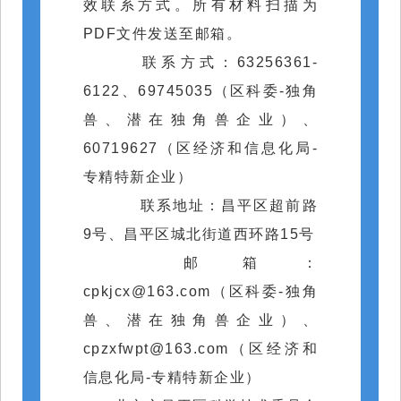
效
联系方式。
所有材料
扫描为
PDF文件发送至
邮箱。
联系方式
：63256361-
6122
、
69745035（
区科委-独角
兽、潜在独角兽企业
）
、
60719627
（区经济和信息化局-
专精特新企业）
联系地址：昌平区超前路
9号、昌平区
城
北街道西环路15号
邮箱：
cpkjcx@163.com
（
区科委-独角
兽、潜在独角兽企业
）
、
cpzxfwpt@163.com
（区经济和
信息化局-专精特新企业）