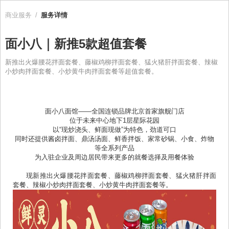
商业服务
/
服务详情
面小八｜新推5款超值套餐
新推出火爆腰花拌面套餐、藤椒鸡柳拌面套餐、猛火猪肝拌面套餐、辣椒
小炒肉拌面套餐、小炒黄牛肉拌面套餐等超值套餐。
面小八面馆
——
全国连锁品牌北京首家旗舰门店
位于未来中心地下
1
层星际花园
以“现炒浇头、鲜面现做”为特色，劲道可口
同时还提供酱卤拌面、鼎汤汤面、鲜香拌饭、家常砂锅、小食、炸物
等全系列产品
为入驻企业及周边居民带来更多的就餐选择及用餐体验
现新推出火爆腰花拌面套餐、藤椒鸡柳拌面套餐、猛火猪肝拌面
套餐、辣椒小炒肉拌面套餐、小炒黄牛肉拌面套餐等。