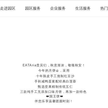
走进园区
园区服务
企业服务
生活服务
热门
EATAria贵宾们，秋意渐浓，敬颂秋安！
今年的月饼🥮，采用
  十年陈皮手工熬制红豆沙
  手剥咸鸭蛋黄配经典白莲蓉
  甄选坚果精制传统五仁
三款纯手工无添加口味月饼，再加一款特色 
 👑国王饼👑
伴您乐享温馨团圆时刻！