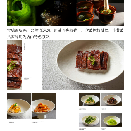
常德酱板鸭、盐焗清远鸡、红油耳尖卤香干、丝瓜拌核桃仁、小黄瓜
沾酱等均为店内特色凉菜。