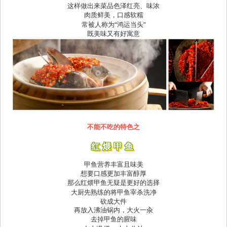
这样做出来菜品色泽红亮、味浓
肉质鲜美，口感软糯
常被人称为“鸿运当头”
既美味又有好寓意
不能不吃的特色之
红煨甲鱼
甲鱼营养丰富且味美
想要口感更加丰富醇厚
那么红煨甲鱼无疑是更好的选择
大厨先熟练的将甲鱼宰杀洗净
砍成大件
再放入沸油锅内，大火一汆
去掉甲鱼的腥味