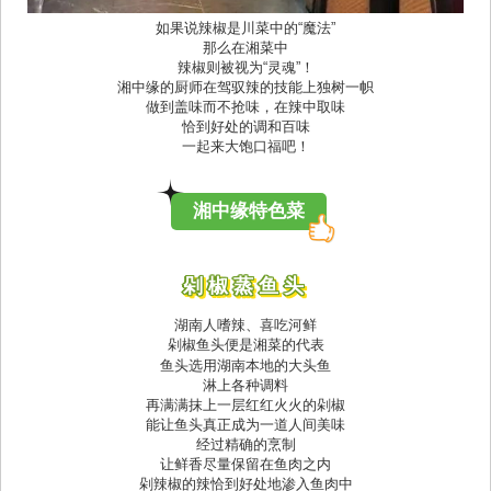
如果说辣椒是川菜中的“魔法”
那么在湘菜中
辣椒则被视为“灵魂”！
湘中缘的厨师在驾驭辣的技能上独树一帜
做到盖味而不抢味，在辣中取味
恰到好处的调和百味
一起来大饱口福吧！
湘中缘特色菜
剁椒蒸鱼头
湖南人嗜辣、喜吃河鲜
剁椒鱼头便是湘菜的代表
鱼头选用湖南本地的大头鱼
淋上各种调料
再满满
抹上
一层红红火火的剁椒
能让鱼头真正成为一道人间美味
经过精确的烹制
让鲜香尽量保留在鱼肉之内
剁辣椒的辣恰到好处地渗入鱼肉中