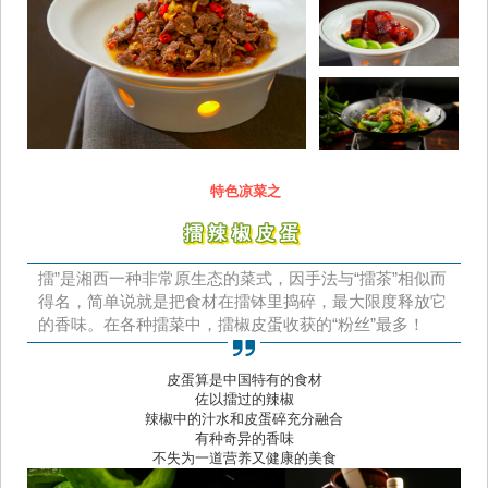
 特色凉菜之
擂辣椒皮蛋
擂”是湘西一种非常原生态的菜式，因手法与“擂茶”相似而
得名，简单说就是把食材在擂钵里捣碎，最大限度释放它
的香味。在各种擂菜中，擂椒皮蛋收获的“粉丝”最多！
皮蛋算是中国特有的食材
佐以擂过的辣椒
辣椒中的汁水和皮蛋碎充分融合
有种奇异的香味
不失为一道营养又健康的美食