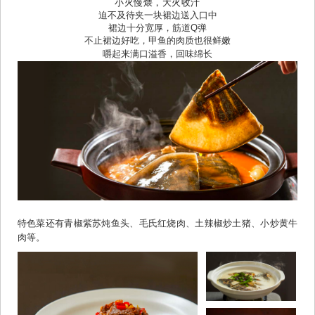
小火慢煨，大火收汁
迫不及待夹一块裙边送入口中
裙边十分宽厚，筋道Q弹
不止裙边好吃，甲鱼的肉质也很鲜嫩
嚼起来满口溢香，回味绵长
特色菜还有青椒紫苏炖鱼头、毛氏红烧肉、土辣椒炒土猪、小炒黄牛
肉等。