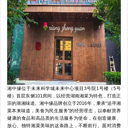
湘中缘位于未来科学城未来中心项目3号院1号楼（5号
楼）首层东侧101房间，以经营湖南湘菜为特色，打造正
宗的湖湘味道。湘中缘品牌创立于2016年，秉承“追寻湘
菜本来味道，美食为民生服务”的经营理念，以奉献营养
健康的食品和高品质的生活服务为使命，在创造健康、
放心、独特湘菜美味的这条路上，不断前行。面对消费