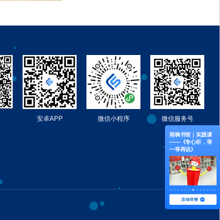
安卓APP
微信小程序
微信服务号
馆｜ “暑期阅
雨枫书馆｜全学科
雨枫书馆｜绘本共
雨枫书馆｜实践课
营”招募了！
读书会——《小老
读《小豆豆的小雨
——《专心听，等
鼠和大老虎》
鞋》
一等再说》
活动详情