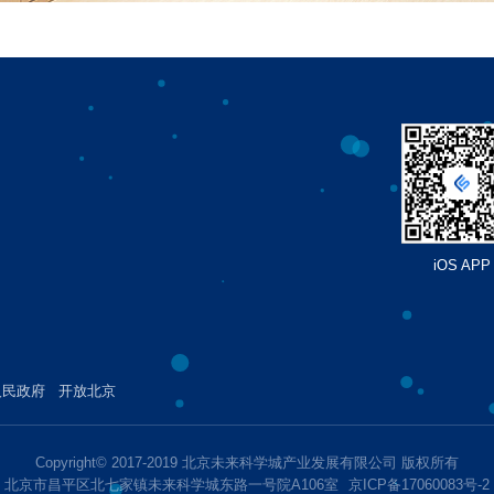
iOS APP
雨枫书馆｜“暑期阅
雨枫书馆｜小雨枫
雨枫书馆｜端午安
雨枫书
读成长营”7月13日
儿童书店 “暑期阅读
康拼豆大赛 招募开
读成长
全年龄读书会开
成长营”招募了！
启
启！
人民政府
开放北京
Copyright© 2017-2019 北京未来科学城产业发展有限公司 版权所有
北京市昌平区北七家镇未来科学城东路一号院A106室
京ICP备17060083号-2