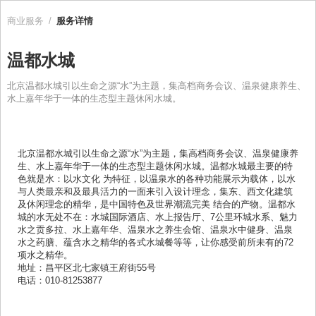
商业服务
/
服务详情
温都水城
北京温都水城引以生命之源“水”为主题，集高档商务会议、温泉健康养生、
水上嘉年华于一体的生态型主题休闲水城。
北京温都水城引以生命之源“水”为主题，集高档商务会议、温泉健康养
生、水上嘉年华于一体的生态型主题休闲水城。温都水城最主要的特
色就是水：以水文化 为特征，以温泉水的各种功能展示为载体，以水
与人类最亲和及最具活力的一面来引入设计理念，集东、西文化建筑
及休闲理念的精华，是中国特色及世界潮流完美 结合的产物。温都水
城的水无处不在：水城国际酒店、水上报告厅、
7
公里环城水系、魅力
水之贡多拉、水上嘉年华、温泉水之养生会馆、温泉水中健身、温泉
水之药膳、蕴含水之精华的各式水城餐等等，让你感受前所未有的
72
项水之精华。
地址：昌平区北七家镇王府街
55
号
电话：
010-81253877