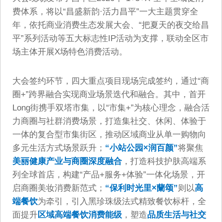
费体系，将以“昌盛新韵·活力昌平”一大主题贯穿全
年，依托商业消费生态发展大会、“把夏天的夜交给昌
平”系列活动等五大标志性IP活动为支撑，联动全区市
场主体开展X场特色消费活动。
大会签约环节，四大重点项目现场完成签约，通过“商
圈+”跨界融合实现商业场景迭代和融合。其中，首开
Long街携手
双塔市集
，以“市集+”为核心理念，融合活
力商圈与社群消费场景，打造集社交、休闲、体验于
一体的复合型市集街区，推动区域商业从单一购物向
多元生活方式场景跃升；
“小站公园×润百颜”
将聚焦
美丽健康产业与商圈深度融合
，打造科技护肤高端系
列全球首店，构建“产品+服务+体验”一体化场景，开
启商圈美妆消费新范式；
“
保利时光里×蘭颂
”
则以
高
端餐饮
为牵引，引入黑珍珠级法式精致餐饮标杆，全
面提升
区域高端餐饮消费能级
，塑造
品质生活与社交