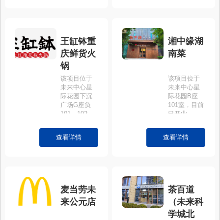
王缸钵重
湘中缘湖
庆鲜货火
南菜
锅
该项目位于
该项目位于
未来中心星
未来中心星
际花园下沉
际花园B座
广场G座负
101室，目前
101、102
已开业
室。
查看详情
查看详情
麦当劳未
茶百道
来公元店
（未来科
学城北