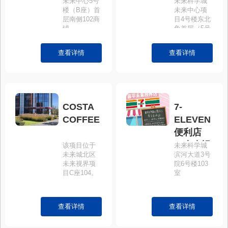
未来中心5号
未来科学城
楼（B座）首
未来中心项
层南侧102商
目4号楼东北
铺。
角首层（5号
院2号楼
101）。
查看详情
查看详情
COSTA
7-
COFFEE
ELEVEN
便利店
（未来视
该项目位于
未来科学城
未来城北区
滨河大道3号
界店）
未来视界项
院6号楼103
目C座104。
室
查看详情
查看详情