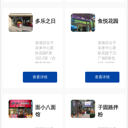
多乐之日
鱼悦花园
该项目位于
该项目位于
未来中心星
未来中心星
际花园F座
际花园下沉
102-2室（吉
广场B座负
野家南侧）
101-103室
查看详情
查看详情
面小八面
子固路拌
馆
粉