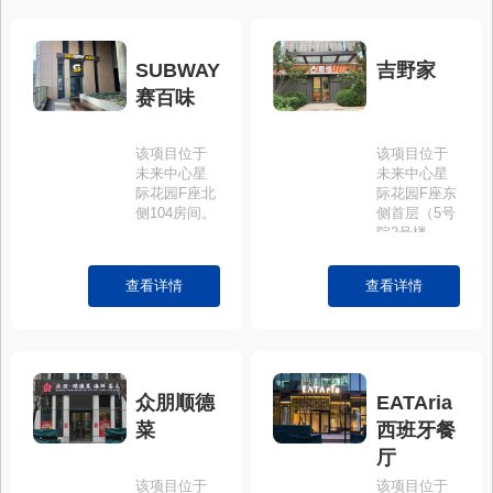
SUBWAY
吉野家
赛百味
该项目位于
该项目位于
未来中心星
未来中心星
际花园F座北
际花园F座东
侧104房间。
侧首层（5号
院2号楼
102）。
查看详情
查看详情
众朋顺德
EATAria
菜
西班牙餐
厅
该项目位于
该项目位于