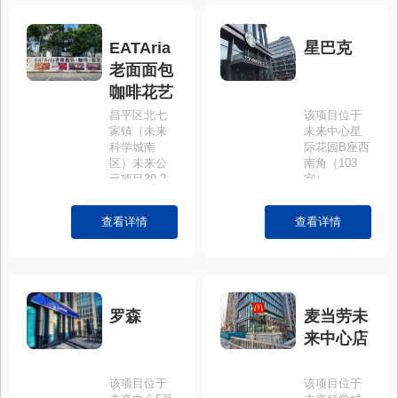
EATAria
星巴克
老面面包
咖啡花艺
昌平区北七
该项目位于
家镇（未来
未来中心星
科学城南
际花园B座西
区）未来公
南角（103
元项目30-2
室）。
号楼102
查看详情
查看详情
罗森
麦当劳未
来中心店
该项目位于
该项目位于